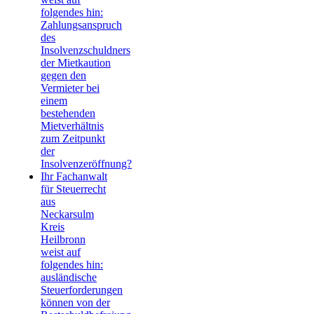
folgendes hin:
Zahlungsanspruch
des
Insolvenzschuldners
der Mietkaution
gegen den
Vermieter bei
einem
bestehenden
Mietverhältnis
zum Zeitpunkt
der
Insolvenzeröffnung?
Ihr Fachanwalt
für Steuerrecht
aus
Neckarsulm
Kreis
Heilbronn
weist auf
folgendes hin:
ausländische
Steuerforderungen
können von der