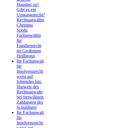
Haustier zu?
Gibt es ein
Umgangsrecht?
Rechtsanwältin
Christina
Spohr,
Fachanwältin
für
Familienrecht
im Großraum
Heilbronn
Ihr Fachanwalt
für
Insolvenzrecht
weist auf
folgendes hin:
Hinweis des
Rechtsanwalts
bei freiwilligen
Zahlungen des
Schuldners
Ihr Fachanwalt
für
Insolvenzrecht
weist auf