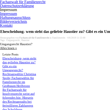
Fachanwalt für Familienrecht
Datenschutzerklärung
Impressum
Impressum
Haftungsausschluss
Bilderverzeichnis
Kontakt
Ehescheidung- wem steht das geliebte Haustier zu? Gibt es ein 
Herausgegeben von
Fachanwalt für Familienrecht
in
Familienrecht
·
4/6/2019 11:53:00
Tags:
Umgangsrecht
,
Haustier
Umgangsrecht Haustier?
Alles lesen »
Letzte Posts
Ehescheidung- wem steht
das geliebte Haustier zu?
Gibt es ein
Umgangsrecht?
Rechtsanwältin Christina
Spohr, Fachanwältin für
Familienrecht im
Großraum Heilbronn
Ihr Fachanwalt für
Insolvenzrecht weist auf
folgendes hin: Hinweis
des Rechtsanwalts bei
freiwilligen Zahlungen
des Schuldners